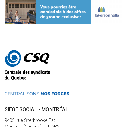
Autres
informations
SIÈGE SOCIAL - MONTRÉAL
9405, rue Sherbrooke Est
Montréal (Québec) H1L 6P3