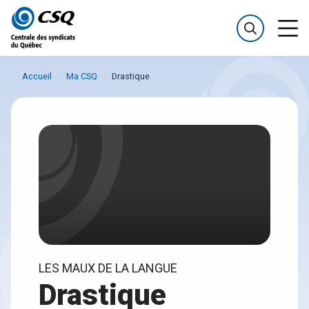
Passer
Passer
au
au
menu
contenu
Accueil
Ma CSQ
Drastique
LES MAUX DE LA LANGUE
Drastique