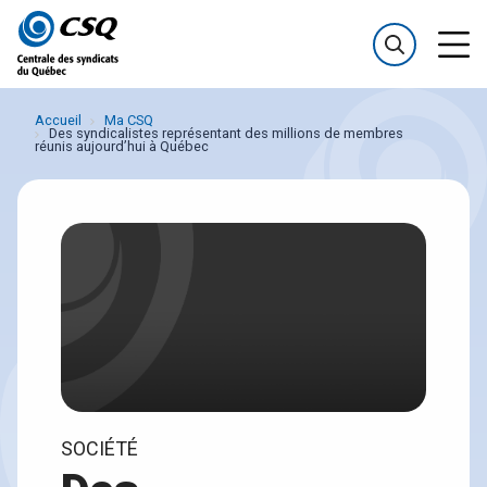
Passer
Passer
au
au
menu
contenu
Accueil
Ma CSQ
Des syndicalistes représentant des millions de membres
réunis aujourd’hui à Québec
SOCIÉTÉ