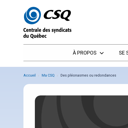
Passer
Passer
au
au
menu
contenu
À PROPOS
SE 
Accueil
Ma CSQ
Des pléonasmes ou redondances