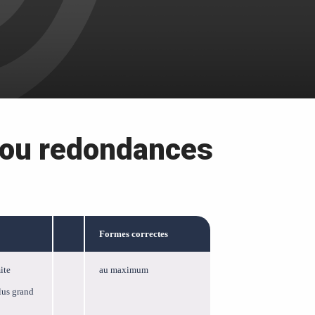
ou redondances
Formes correctes
ite
au maximum
plus grand