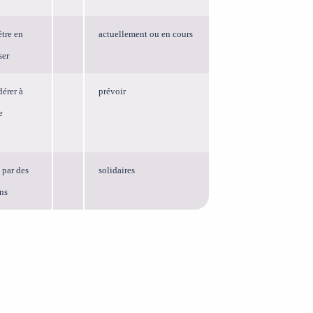
être en
actuellement ou en cours
ser
dérer à
prévoir
e
s par des
solidaires
ns