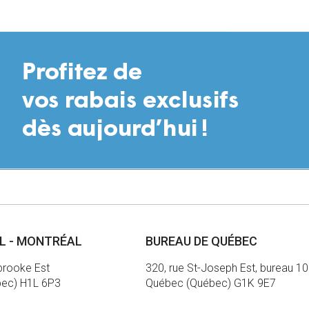
AL - MONTRÉAL
BUREAU DE QUÉBEC
brooke Est
320, rue St-Joseph Est, bureau 1
bec) H1L 6P3
Québec (Québec) G1K 9E7