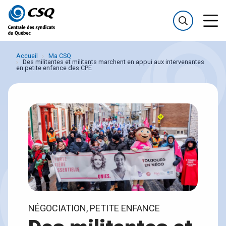
Passer
Passer
au
au
menu
contenu
Accueil
Ma CSQ
Des militantes et militants marchent en appui aux intervenantes
en petite enfance des CPE
NÉGOCIATION, PETITE ENFANCE