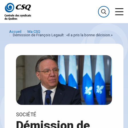
Passer
Passer
au
au
menu
contenu
Accueil
Ma CSQ
Démission de François Legault : «Il a pris la bonne décision.»
SOCIÉTÉ
Démission de