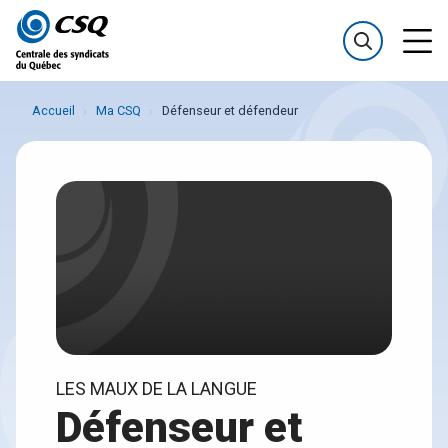
Passer
Passer
au
au
menu
contenu
Accueil
Ma CSQ
Défenseur et défendeur
LES MAUX DE LA LANGUE
Défenseur et