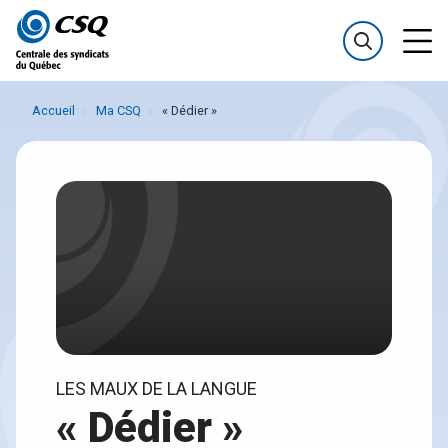
Passer
Passer
au
au
menu
contenu
Accueil
Ma CSQ
« Dédier »
LES MAUX DE LA LANGUE
« Dédier »