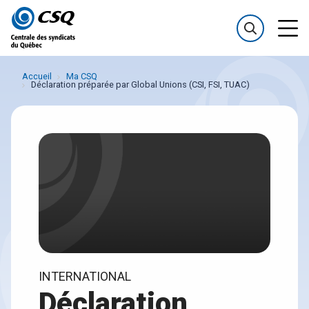
Passer
Passer
au
au
menu
contenu
Accueil
Ma CSQ
Déclaration préparée par Global Unions (CSI, FSI, TUAC)
INTERNATIONAL
Déclaration