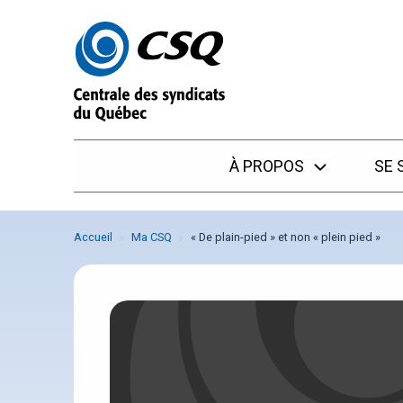
Passer
Passer
au
au
menu
contenu
À PROPOS
SE 
Accueil
Ma CSQ
« De plain-pied » et non « plein pied »