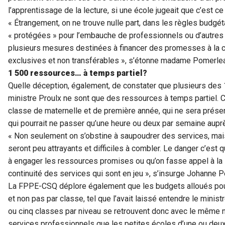
l’apprentissage de la lecture, si une école jugeait que c’est ce 
« Étrangement, on ne trouve nulle part, dans les règles budgé
« protégées » pour l’embauche de professionnels ou d’autres 
plusieurs mesures destinées à financer des promesses à la car
exclusives et non transférables », s’étonne madame Pomerle
1 500 ressources… à temps partiel?
Quelle déception, également, de constater que plusieurs des
ministre Proulx ne sont que des ressources à temps partiel. C
classe de maternelle et de première année, qui ne sera présen
qui pourrait ne passer qu’une heure ou deux par semaine auprè
« Non seulement on s’obstine à saupoudrer des services, ma
seront peu attrayants et difficiles à combler. Le danger c’est
à engager les ressources promises ou qu’on fasse appel à la so
continuité des services qui sont en jeu », s’insurge Johanne 
La FPPE-CSQ déplore également que les budgets alloués pour
et non pas par classe, tel que l’avait laissé entendre le minis
ou cinq classes par niveau se retrouvent donc avec le même 
services professionnels que les petites écoles d’une ou deu