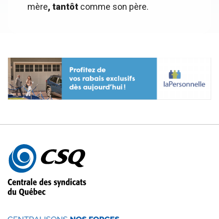
mère
, tantôt
comme son père.
Autres
informations