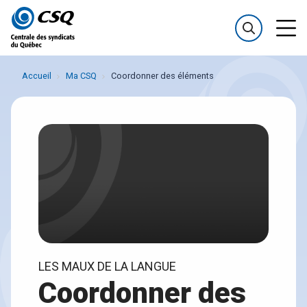
Passer
Passer
au
au
menu
contenu
Accueil
Ma CSQ
Coordonner des éléments
LES MAUX DE LA LANGUE
Coordonner des