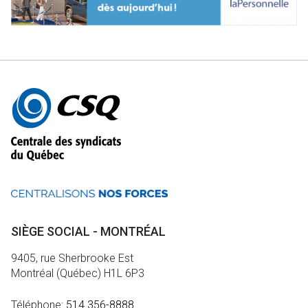
Autres
informations
SIÈGE SOCIAL - MONTRÉAL
9405, rue Sherbrooke Est
Montréal (Québec) H1L 6P3
Téléphone:
514 356-8888