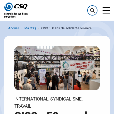
Passer
Passer
au
au
menu
contenu
Accueil
Ma CSQ
CISO : 50 ans de solidarité ouvrière
INTERNATIONAL, SYNDICALISME,
TRAVAIL