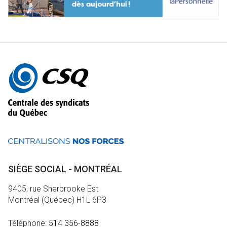
Autres
informations
SIÈGE SOCIAL - MONTRÉAL
9405, rue Sherbrooke Est
Montréal (Québec) H1L 6P3
Téléphone:
514 356-8888