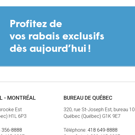
AL - MONTRÉAL
BUREAU DE QUÉBEC
brooke Est
320, rue St-Joseph Est, bureau 1
bec) H1L 6P3
Québec (Québec) G1K 9E7
 356-8888
Téléphone:
418 649-8888