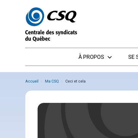
Passer
Passer
au
au
menu
contenu
À PROPOS
SE 
Accueil
Ma CSQ
Ceci et cela