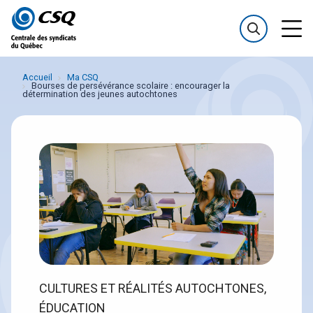
Passer
Passer
au
au
menu
contenu
Accueil
Ma CSQ
Bourses de persévérance scolaire : encourager la
détermination des jeunes autochtones
CULTURES ET RÉALITÉS AUTOCHTONES,
ÉDUCATION