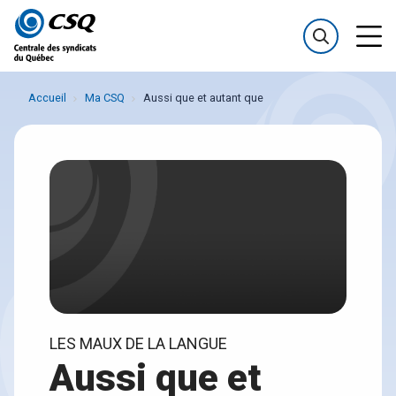
Passer
Passer
au
au
menu
contenu
Accueil
Ma CSQ
Aussi que et autant que
LES MAUX DE LA LANGUE
Aussi que et