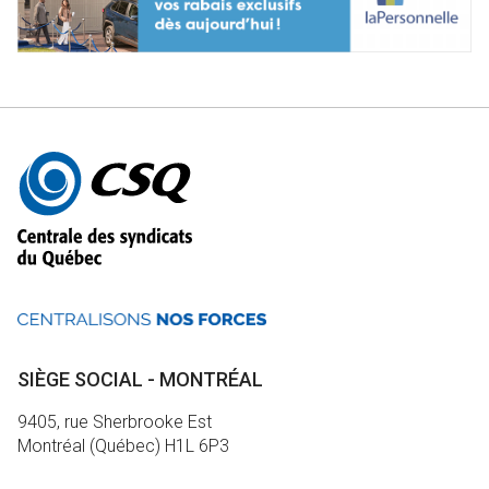
Autres
informations
SIÈGE SOCIAL - MONTRÉAL
9405, rue Sherbrooke Est
Montréal (Québec) H1L 6P3