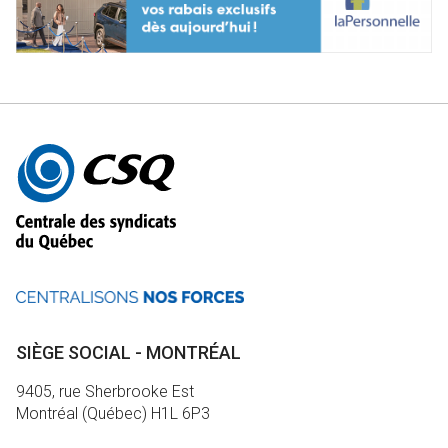
Autres
informations
SIÈGE SOCIAL - MONTRÉAL
9405, rue Sherbrooke Est
Montréal (Québec) H1L 6P3