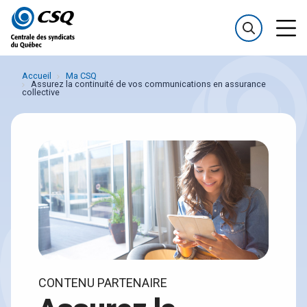
Passer
Passer
au
au
menu
contenu
Accueil
Ma CSQ
Assurez la continuité de vos communications en assurance
collective
CONTENU PARTENAIRE