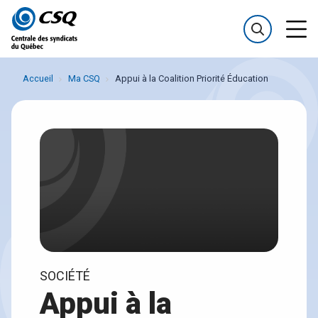
Passer
Passer
au
au
menu
contenu
Accueil
Ma CSQ
Appui à la Coalition Priorité Éducation
SOCIÉTÉ
Appui à la