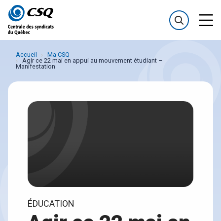
Passer
Passer
au
au
menu
contenu
Accueil
Ma CSQ
Agir ce 22 mai en appui au mouvement étudiant –
Manifestation
ÉDUCATION