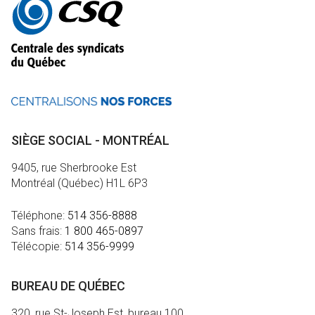
informations
SIÈGE SOCIAL - MONTRÉAL
9405, rue Sherbrooke Est
Montréal (Québec) H1L 6P3
Téléphone:
514 356-8888
Sans frais:
1 800 465-0897
Télécopie:
514 356-9999
BUREAU DE QUÉBEC
320, rue St-Joseph Est, bureau 100