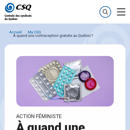
Passer
Passer
au
au
menu
contenu
Accueil
Ma CSQ
À quand une contraception gratuite au Québec?
ACTION FÉMINISTE
À quand une