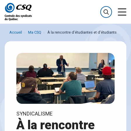
Passer
Passer
au
au
menu
contenu
Accueil
Ma CSQ
À la rencontre d’étudiantes et d’étudiants
SYNDICALISME
À la rencontre