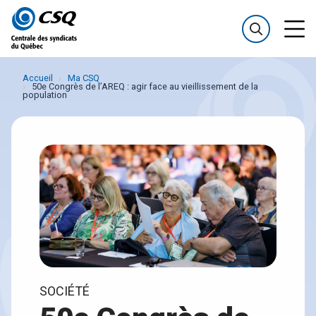
Passer
Passer
au
au
menu
contenu
Accueil
Ma CSQ
50e Congrès de l’AREQ : agir face au vieillissement de la
population
SOCIÉTÉ