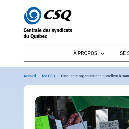
Passer
Passer
au
au
menu
contenu
À PROPOS
SE 
Accueil
Ma CSQ
Cinquante organisations appellent à man