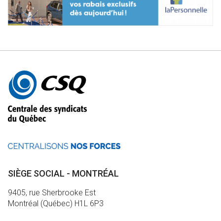
Autres
informations
SIÈGE SOCIAL - MONTRÉAL
9405, rue Sherbrooke Est
Montréal (Québec) H1L 6P3