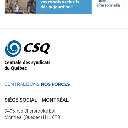
Autres
informations
SIÈGE SOCIAL - MONTRÉAL
9405, rue Sherbrooke Est
Montréal (Québec) H1L 6P3