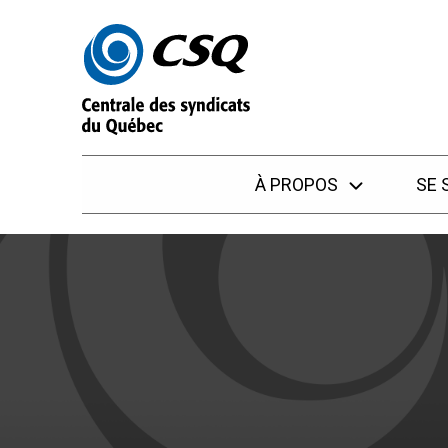
Passer
Passer
au
au
menu
contenu
À PROPOS
SE 