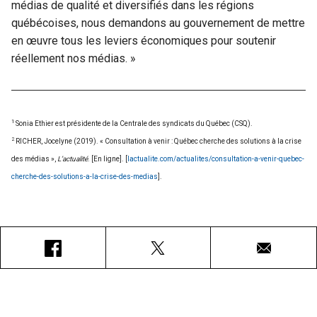
médias de qualité et diversifiés dans les régions
québécoises, nous demandons au gouvernement de mettre
en œuvre tous les leviers économiques pour soutenir
réellement nos médias. »
1
Sonia Ethier est présidente de la Centrale des syndicats du Québec (CSQ).
2
RICHER, Jocelyne (2019). « Consultation à venir : Québec cherche des solutions à la crise
des médias »,
L’actualité
. [En ligne]. [
lactualite.com/actualites/consultation-a-venir-quebec-
cherche-des-solutions-a-la-crise-des-medias
].
Facebook
X
Courriel