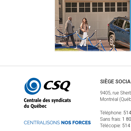
Autres
SIÈGE SOCI
informations
9405, rue Sher
Montréal (Qué
Téléphone:
514
Sans frais:
1 8
Télécopie:
514