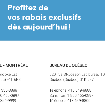
AL - MONTRÉAL
BUREAU DE QUÉBEC
brooke Est
320, rue St-Joseph Est, bureau 1
bec) H1L 6P3
Québec (Québec) G1K 9E7
 356-8888
Téléphone:
418 649-8888
00 465-0897
Sans frais:
1 800 465-0897
 356-9999
Télécopie:
418 649-8800