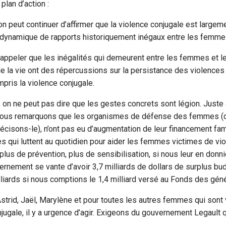
plan d’action :
 on peut continuer d’affirmer que la violence conjugale est largem
 dynamique de rapports historiquement inégaux entre les femm
 rappeler que les inégalités qui demeurent entre les femmes et
e la vie ont des répercussions sur la persistance des violence
mpris la violence conjugale.
 on ne peut pas dire que les gestes concrets sont légion. Juste à
, nous remarquons que les organismes de défense des femmes 
cisons-le), n’ont pas eu d’augmentation de leur financement fam
 qui luttent au quotidien pour aider les femmes victimes de vio
e plus de prévention, plus de sensibilisation, si nous leur en don
ernement se vante d’avoir 3,7 milliards de dollars de surplus bu
lliards si nous comptions le 1,4 milliard versé au Fonds des géné
Astrid, Jaël, Marylène et pour toutes les autres femmes qui sont
njugale, il y a urgence d’agir. Exigeons du gouvernement Legault q