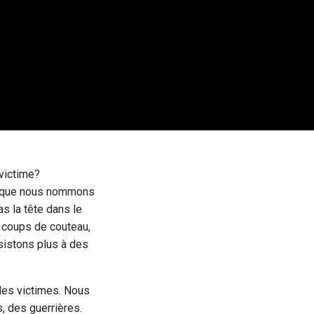
 victime?
ps que nous nommons
s la tête dans le
 coups de couteau,
ssistons plus à des
des victimes. Nous
 des guerrières.