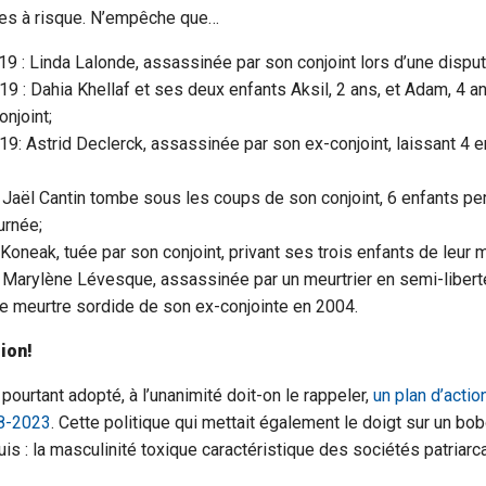
s à risque. N’empêche que…
 : Linda Lalonde, assassinée par son conjoint lors d’une disput
 : Dahia Khellaf et ses deux enfants Aksil, 2 ans, et Adam, 4 a
onjoint;
: Astrid Declerck, assassinée par son ex-conjoint, laissant 4 e
: Jaël Cantin tombe sous les coups de son conjoint, 6 enfants pe
urnée;
 Koneak, tuée par son conjoint, privant ses trois enfants de leur 
: Marylène Lévesque, assassinée par un meurtrier en semi-libert
e meurtre sordide de son ex-conjointe en 2004.
tion!
ourtant adopté, à l’unanimité doit-on le rappeler,
un plan d’actio
18-2023
. Cette politique qui mettait également le doigt sur un b
is : la masculinité toxique caractéristique des sociétés patriarc