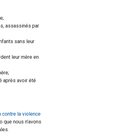
e;
ns, assassinés par
nfants sans leur
rdent leur mère en
mère;
é après avoir été
n contre la violence
obo que nous n’avons
ales.