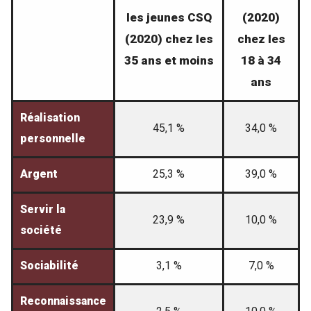
les jeunes CSQ
(2020)
(2020) chez les
chez les
35 ans et moins
18 à 34
ans
Réalisation
45,1 %
34,0 %
personnelle
Argent
25,3 %
39,0 %
Servir la
23,9 %
10,0 %
société
Sociabilité
3,1 %
7,0 %
Reconnaissance