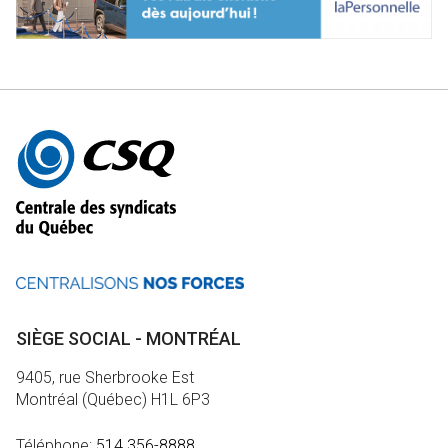
Autres
informations
SIÈGE SOCIAL - MONTRÉAL
9405, rue Sherbrooke Est
Montréal (Québec) H1L 6P3
Téléphone:
514 356-8888