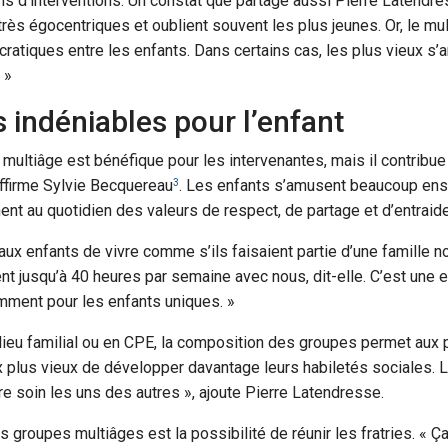
ins d’interventions. Un constat que partage aussi Pierre Latendr
très égocentriques et oublient souvent les plus jeunes. Or, le mul
ratiques entre les enfants. Dans certains cas, les plus vieux s’a
 »
 indéniables pour l’enfant
 multiâge est bénéfique pour les intervenantes, mais il contrib
 affirme Sylvie Becquereau
. Les enfants s’amusent beaucoup en
3
nent au quotidien des valeurs de respect, de partage et d’entraide
ux enfants de vivre comme s’ils faisaient partie d’une famille 
ent jusqu’à 40 heures par semaine avec nous, dit-elle. C’est une 
mment pour les enfants uniques. »
lieu familial ou en CPE, la composition des groupes permet aux p
 plus vieux de développer davantage leurs habiletés sociales. 
e soin les uns des autres », ajoute Pierre Latendresse.
s groupes multiâges est la possibilité de réunir les fratries. « Ç