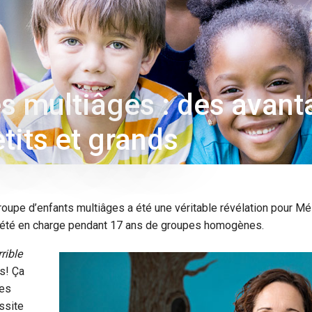
s multiâges : des avant
tits et grands
groupe d’enfants multiâges a été une véritable révélation pour Mé
r été en charge pendant 17 ans de groupes homogènes.
rrible
s! Ça
les
ssite