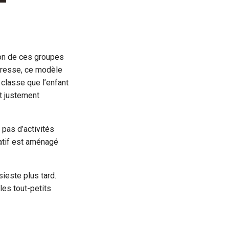
ion de ces groupes
ndresse, ce modèle
a classe que l’enfant
st justement
 pas d’activités
catif est aménagé
ieste plus tard.
les tout-petits