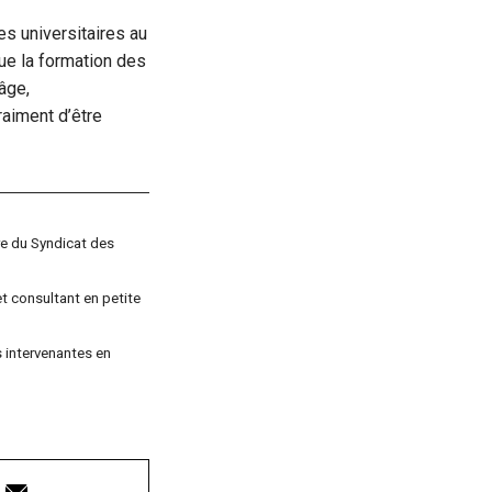
s universitaires au
ue la formation des
âge,
vraiment d’être
re du Syndicat des
t consultant en petite
s intervenantes en
Courriel