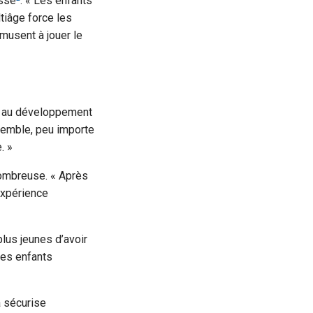
esse
: « Les enfants
tiâge force les
musent à jouer le
ue au développement
semble, peu importe
. »
nombreuse. « Après
expérience
lus jeunes d’avoir
Les enfants
a sécurise