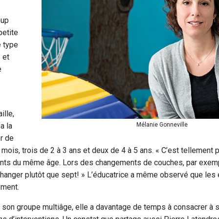
oup
petite
e type
e et
e
ille,
Mélanie Gonneville
a la
r de
mois, trois de 2 à 3 ans et deux de 4 à 5 ans. « C’est tellement p
ants du même âge. Lors des changements de couches, par exempl
changer plutôt que sept! » L’éducatrice a même observé que les
ement.
c son groupe multiâge, elle a davantage de temps à consacrer à 