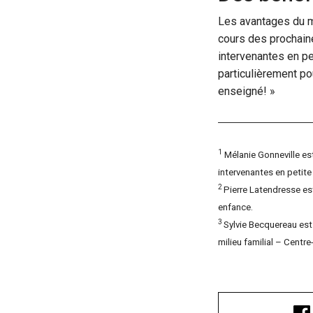
Les avantages du m
cours des prochaine
intervenantes en pe
particulièrement pou
enseigné! »
1
Mélanie Gonneville es
intervenantes en petit
2
Pierre Latendresse est
enfance.
3
Sylvie Becquereau est 
milieu familial – Cent