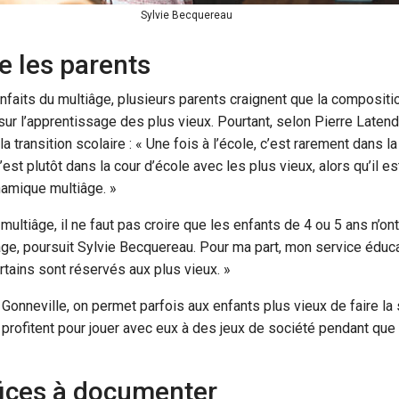
Sylvie Becquereau
e les parents
nfaits du multiâge, plusieurs parents craignent que la composit
f sur l’apprentissage des plus vieux. Pourtant, selon Pierre Late
a transition scolaire : « Une fois à l’école, c’est rarement dans l
est plutôt dans la cour d’école avec les plus vieux, alors qu’il e
namique multiâge. »
ultiâge, il ne faut pas croire que les enfants de 4 ou 5 ans n’ont
âge, poursuit Sylvie Becquereau. Pour ma part, mon service édu
ertains sont réservés aux plus vieux. »
onneville, on permet parfois aux enfants plus vieux de faire la s
profitent pour jouer avec eux à des jeux de société pendant que 
ices à documenter