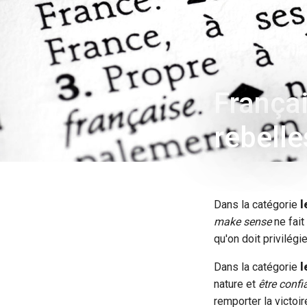
França
rebelle
Dans la catégorie
l
make sense
ne fait
qu'on doit privilégie
Dans la catégorie
l
nature et
être confi
remporter la victoir