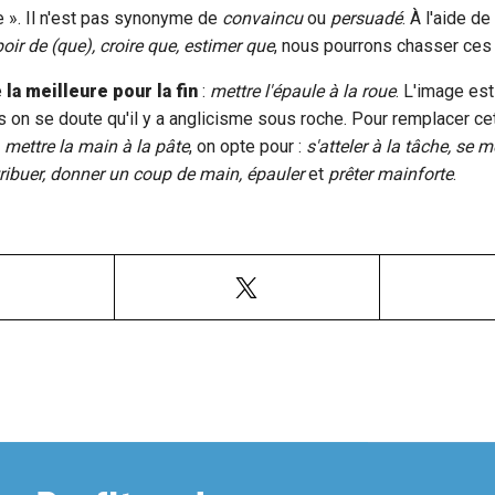
ce ». Il n'est pas synonyme de
convaincu
ou
persuadé
. À l'aide de
oir de (que), croire que, estimer que
, nous pourrons chasser ces
e
la meilleure pour la fin
:
mettre l'épaule à la roue
. L'image est
on se doute qu'il y a anglicisme sous roche. Pour remplacer cet
e
mettre la main à la pâte
, on opte pour :
s'atteler à la tâche, se m
ntribuer, donner un coup de main, épauler
et
prêter mainforte
.
Facebook
X