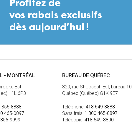
AL - MONTRÉAL
BUREAU DE QUÉBEC
brooke Est
320, rue St-Joseph Est, bureau 1
bec) H1L 6P3
Québec (Québec) G1K 9E7
 356-8888
Téléphone:
418 649-8888
00 465-0897
Sans frais:
1 800 465-0897
 356-9999
Télécopie:
418 649-8800