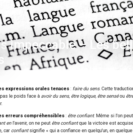
is impeccable – Les bel
s
es expressions orales tenaces
:
faire du sens
. Cette traductio
 pas le poids face à
avoir du sens
,
être logique, être sensé
ou
êtr
r.
es erreurs compréhensibles
:
être confiant
. Même si l'on peu
ant en
l'avenir, on ne peut
être confiant
que la victoire est acquise
e, car
confiant
signifie « qui a confiance en quelqu'un, en quelque