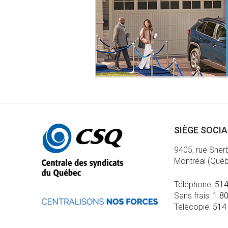
Autres
SIÈGE SOCI
informations
9405, rue Sher
Montréal (Qué
Téléphone:
514
Sans frais:
1 8
Télécopie:
514