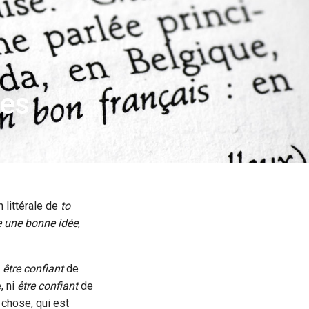
les
n littérale de
to
e une bonne idée
,
t
être
confiant
de
, ni
être confiant
de
 chose, qui est