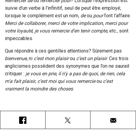
Remercier de
ou
remercier pour
? Lorsque l’expression est
suivie d’un verbe à l’infinitif, seul de peut être employé;
lorsque le complément est un nom,
de
ou
pour
font l’affaire.
Merci de collaborer
,
merci de votre implication
,
merci pour
votre loyauté
,
je vous remercie d’en tenir compte
, etc., sont
impeccables.
Que répondre à ces gentilles attentions? Sûrement pas
bienvenue
, ni
c’est mon plaisir
ou
c’est un plaisir
. Ces trois
anglicismes possèdent des synonymes que l’on ne saurait
critiquer :
je vous en prie
,
il n’y a pas de quoi
,
de rien
,
cela
m’a fait plaisir
,
c’est moi qui vous remercie
ou
c’est
vraiment la moindre des choses
.
Facebook
X
Courriel