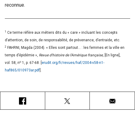
reconnue.
1
Ce terme réfère aux métiers dits du « care » incluant les concepts
d’attention, de soin, de responsabilité, de prévenance, d’entraide, etc.
2
FAHRNI, Magda (2004). « Elles sont partout… : les femmes et la ville en
temps d’épidémie »,
Revue d’histoire de l’Amérique française
, [En ligne],
o
vol. 58, n
1, p. 67-68. [
erudit.org/fr/revues/haf/2004-v58-n1-
haf865/010973ar.pdf
].
Facebook
X
Courriel