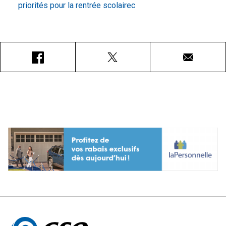
priorités pour la rentrée scolaire
c
Facebook
X
Courriel
Autres