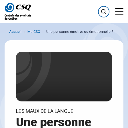
Passer
Passer
au
au
menu
contenu
Accueil
Ma CSQ
Une personne émotive ou émotionnelle ?
LES MAUX DE LA LANGUE
Une personne