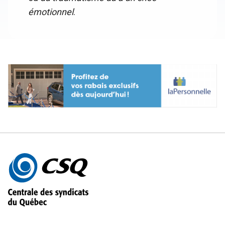
émotionnel
.
Autres
informations