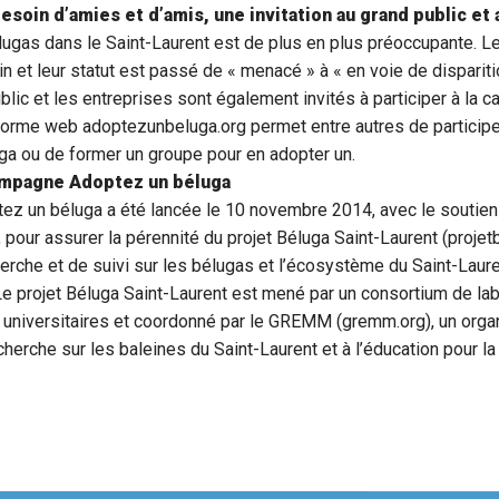
esoin d’amies et d’amis, une invitation au grand public et
lugas dans le Saint-Laurent est de plus en plus préoccupante. Le
n et leur statut est passé de « menacé » à « en voie de dispariti
ublic et les entreprises sont également invités à participer à l
forme web adoptezunbeluga.org permet entre autres de participer
uga ou de former un groupe pour en adopter un.
ampagne Adoptez un béluga
z un béluga a été lancée le 10 novembre 2014, avec le soutien
 pour assurer la pérennité du projet Béluga Saint-Laurent (projetb
che et de suivi sur les bélugas et l’écosystème du Saint-Lauren
e projet Béluga Saint-Laurent est mené par un consortium de lab
t universitaires et coordonné par le GREMM (gremm.org), un orga
echerche sur les baleines du Saint-Laurent et à l’éducation pour l