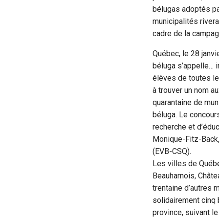
bélugas adoptés pa
municipalités river
cadre de la campag
Québec, le 28 janvi
béluga s’appelle… in
élèves de toutes l
à trouver un nom a
quarantaine de muni
béluga. Le concours
recherche et d’édu
Monique-Fitz-Back,
(EVB-CSQ).
Les villes de Québe
Beauharnois, Châtea
trentaine d’autres m
solidairement cinq 
province, suivant le