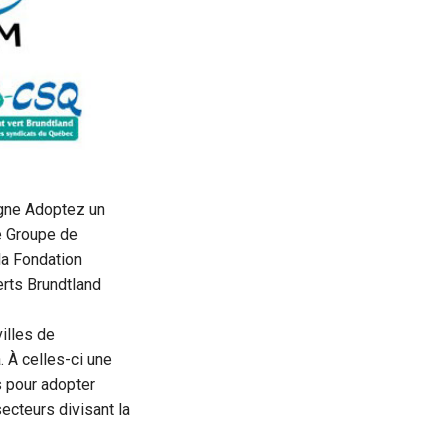
agne Adoptez un
e Groupe de
la Fondation
rts Brundtland
illes de
 À celles-ci une
ts pour adopter
ecteurs divisant la