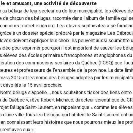
le et amusant, une activité de découverte
 au béluga de leur secteur ou de leur municipalité, les élèves de
ère de chacun des bélugas, racontée dans l’album de famille qui se
oncours : notrebeluga.org. Les élèves sont invités à se familiar
 grâce à un dossier spécial préparé par le magazine Les Débroui
èves doivent expliquer leur choix. Ils peuvent aussi soumettre u
 vidéo pour exprimer pourquoi il est important de sauver les bél
es élèves des écoles primaires francophones et anglophones du
édération des commissions scolaires du Québec (FCSQ) que l’acti
ures et professeurs de l’ensemble de la province. La date limit
 mars 2015 et les noms des bélugas adoptés par les municipalité
 dévoilés le 15 avril prochain.
Notre béluga s’appelle…, nous souhaitons tisser des liens entre
 du Québec », rêve Robert Michaud, directeur scientifique du 
ojet Béluga Saint-Laurent, en rappelant que « comme les élèves
d’une ville, tous les bélugas qui habitent le Saint-Laurent ont un
st en connaissant leurs histoires que nous pourrons mieux les pr
aurent avec eux ».