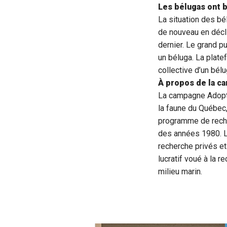
Les bélugas ont b
La situation des bé
de nouveau en décli
dernier. Le grand p
un béluga. La plate
collective d’un bél
À propos de la c
La campagne Adopte
la faune du Québec,
programme de recher
des années 1980. L
recherche privés e
lucratif voué à la r
milieu marin.