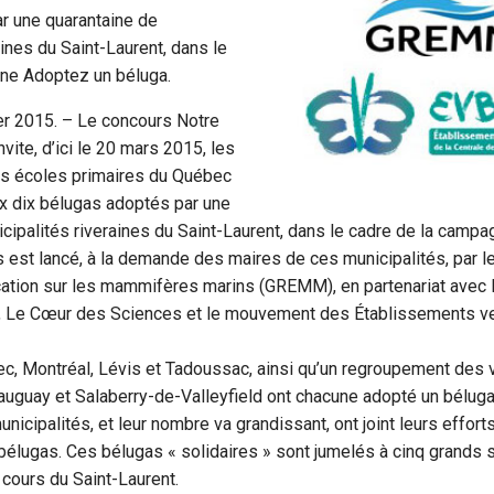
r une quarantaine de
aines du Saint-Laurent, dans le
ne Adoptez un béluga.
er 2015. – Le concours Notre
vite, d’ici le 20 mars 2015, les
es écoles primaires du Québec
ux dix bélugas adoptés par une
cipalités riveraines du Saint-Laurent, dans le cadre de la camp
 est lancé, à la demande des maires de ces municipalités, par l
cation sur les mammifères marins (GREMM), en partenariat avec 
 Le Cœur des Sciences et le mouvement des Établissements ve
c, Montréal, Lévis et Tadoussac, ainsi qu’un regroupement des v
uguay et Salaberry-de-Valleyfield ont chacune adopté un béluga.
unicipalités, et leur nombre va grandissant, ont joint leurs effor
bélugas. Ces bélugas « solidaires » sont jumelés à cinq grands s
 cours du Saint-Laurent.