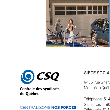
Autres
SIÈGE SOCI
informations
9405, rue Sher
Montréal (Qué
Téléphone:
514
Sans frais:
1 8
Télécopie:
514