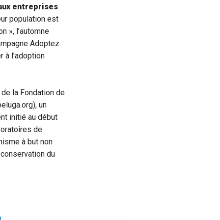
 aux entreprises
ur population est
on », l’automne
a campagne Adoptez
 à l’adoption
 de la Fondation de
eluga.org), un
t initié au début
oratoires de
nisme à but non
a conservation du