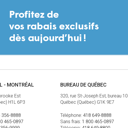
AL - MONTRÉAL
BUREAU DE QUÉBEC
brooke Est
320, rue St-Joseph Est, bureau 1
bec) H1L 6P3
Québec (Québec) G1K 9E7
 356-8888
Téléphone:
418 649-8888
00 465-0897
Sans frais:
1 800 465-0897
 356-9999
Télécopie:
418 649-8800