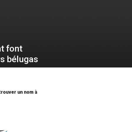
t font
rs bélugas
 trouver un nom à