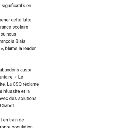
significatifs en
ener cette lutte
érance scolaire
 où nous
rançois Blais
 », blâme la leader
s abandons aussi
ntaire. « Le
aire. La CSQ réclame
a réussite et la
avec des solutions
 Chabot.
t en train de
ropre population.