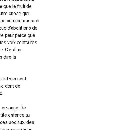
 que le fruit de
utre chose qu’il
donné comme mission
coup d’abolitions de
re peur parce que
les voix contraires
e. C’est un
s dire la
lard viennent
x, dont de
c.
 personnel de
etite enfance au
ices sociaux, des
s communications.