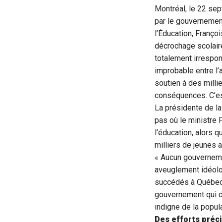
Montréal, le 22 se
par le gouvernemen
l’Éducation, François
décrochage scolaire
totalement irrespon
improbable entre l’a
soutien à des milli
conséquences. C’es
La présidente de l
pas où le ministre 
l’éducation, alors q
milliers de jeunes a
« Aucun gouvernemen
aveuglement idéolo
succédés à Québec 
gouvernement qui dé
indigne de la popul
Des efforts préci