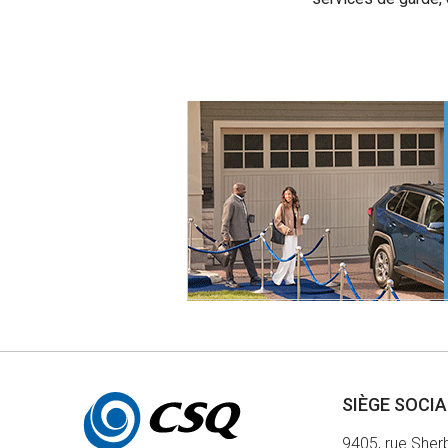
Autres
SIÈGE SOCI
informations
9405, rue Sher