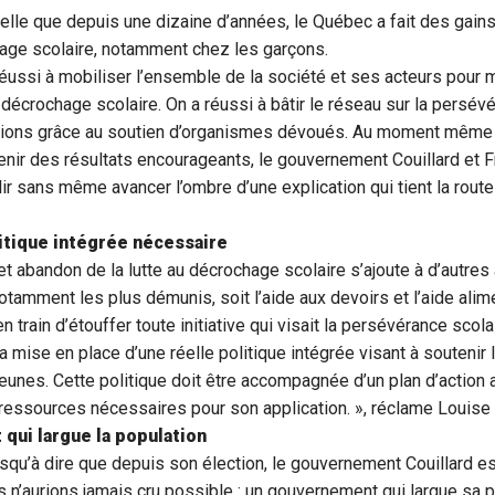
lle que depuis une dizaine d’années, le Québec a fait des gains 
age scolaire, notamment chez les garçons.
éussi à mobiliser l’ensemble de la société et ses acteurs pour m
écrochage scolaire. On a réussi à bâtir le réseau sur la persév
gions grâce au soutien d’organismes dévoués. Au moment même
ir des résultats encourageants, le gouvernement Couillard et F
ir sans même avancer l’ombre d’une explication qui tient la route
itique intégrée nécessaire
cet abandon de la lutte au décrochage scolaire s’ajoute à d’autre
otamment les plus démunis, soit l’aide aux devoirs et l’aide alime
 train d’étouffer toute initiative qui visait la persévérance scol
 mise en place d’une réelle politique intégrée visant à soutenir l
unes. Cette politique doit être accompagnée d’un plan d’action 
 ressources nécessaires pour son application. », réclame Louise
qui largue la population
usqu’à dire que depuis son élection, le gouvernement Couillard es
s n’aurions jamais cru possible : un gouvernement qui largue sa p