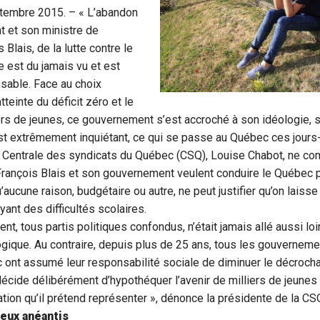
ptembre 2015. – « L’abandon
t et son ministre de
 Blais, de la lutte contre le
 est du jamais vu et est
sable. Face au choix
tteinte du déficit zéro et le
ers de jeunes, ce gouvernement s’est accroché à son idéologie, 
t extrêmement inquiétant, ce qui se passe au Québec ces jours-
a Centrale des syndicats du Québec (CSQ), Louise Chabot, ne c
François Blais et son gouvernement veulent conduire le Québec p
u’aucune raison, budgétaire ou autre, ne peut justifier qu’on lais
yant des difficultés scolaires.
t, tous partis politiques confondus, n’était jamais allé aussi lo
gique. Au contraire, depuis plus de 25 ans, tous les gouverneme
ont assumé leur responsabilité sociale de diminuer le décrocha
cide délibérément d’hypothéquer l’avenir de milliers de jeunes
ation qu’il prétend représenter », dénonce la présidente de la CS
eux anéantis