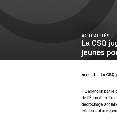
ACTUALITÉS
La CSQ jug
jeunes po
Accueil
La CSQ j
« L’abandon par le
de l’Éducation, Fran
décrochage scolaire
totalement irrespon