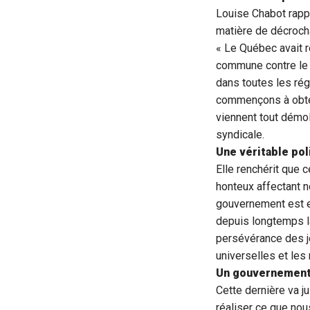
Louise Chabot rappe
matière de décroch
« Le Québec avait r
commune contre le d
dans toutes les ré
commençons à obten
viennent tout démol
syndicale.
Une véritable pol
Elle renchérit que 
honteux affectant n
gouvernement est en
depuis longtemps la
persévérance des je
universelles et les
Un gouvernement 
Cette dernière va j
réaliser ce que nou