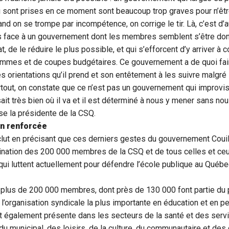
 sont prises en ce moment sont beaucoup trop graves pour n’être
nd on se trompe par incompétence, on corrige le tir. Là, c’est d’a
ns face à un gouvernement dont les membres semblent s’être 
at, de le réduire le plus possible, et qui s’efforcent d’y arriver à 
ammes et de coupes budgétaires. Ce gouvernement a de quoi fai
es orientations qu’il prend et son entêtement à les suivre malgré 
rtout, on constate que ce n’est pas un gouvernement qui improvis
it très bien où il va et il est déterminé à nous y mener sans nou
yse la présidente de la CSQ.
n renforcée
lut en précisant que ces derniers gestes du gouvernement Couil
mination des 200 000 membres de la CSQ et de tous celles et ceu
ui luttent actuellement pour défendre l’école publique au Québe
plus de 200 000 membres, dont près de 130 000 font partie du
t l’organisation syndicale la plus importante en éducation et en p
 également présente dans les secteurs de la santé et des serv
du municipal, des loisirs, de la culture, du communautaire et de