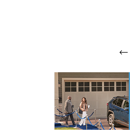
Pa
pré