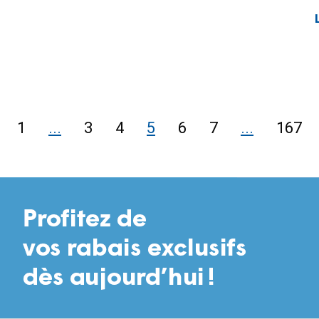
1
...
3
4
5
6
7
...
167
ge
cédente