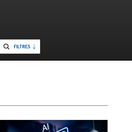
FILTRES
OUVRIRE
Soumettre
LES
la
recherche