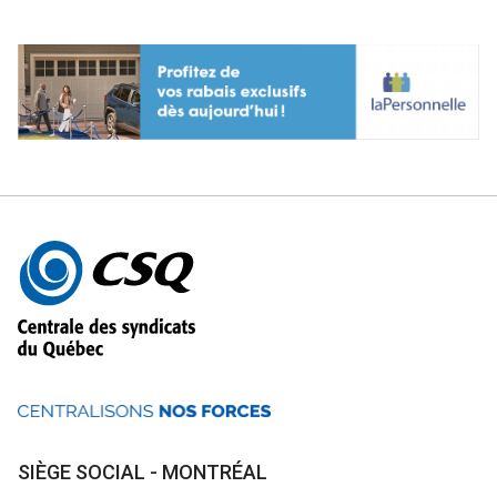
précédente
suiv
Autres
informations
SIÈGE SOCIAL - MONTRÉAL